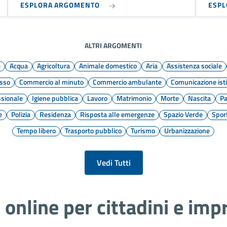
ESPLORA ARGOMENTO
ESP
ALTRI ARGOMENTI
e
Acqua
Agricoltura
Animale domestico
Aria
Assistenza sociale
osso
Commercio al minuto
Commercio ambulante
Comunicazione isti
ssionale
Igiene pubblica
Lavoro
Matrimonio
Morte
Nascita
Pa
e
Polizia
Residenza
Risposta alle emergenze
Spazio Verde
Spor
Tempo libero
Trasporto pubblico
Turismo
Urbanizzazione
Vedi Tutti
i online per cittadini e imp