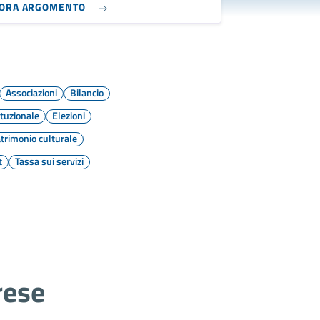
LORA ARGOMENTO
Associazioni
Bilancio
tuzionale
Elezioni
trimonio culturale
t
Tassa sui servizi
rese