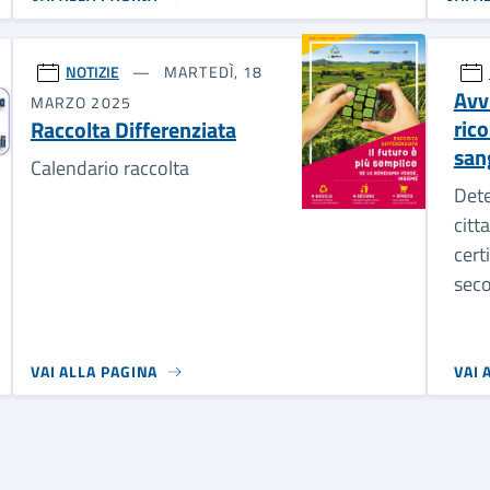
NOTIZIE
MARTEDÌ, 18
Avv
MARZO 2025
ric
Raccolta Differenziata
san
Calendario raccolta
Dete
citt
cert
seco
VAI ALLA PAGINA
VAI 