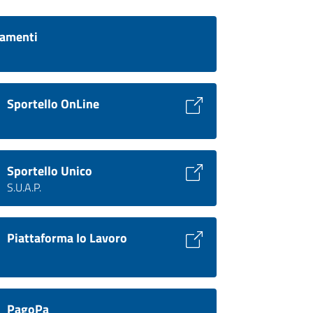
amenti
Sportello OnLine
Sportello Unico
S.U.A.P.
Piattaforma Io Lavoro
PagoPa