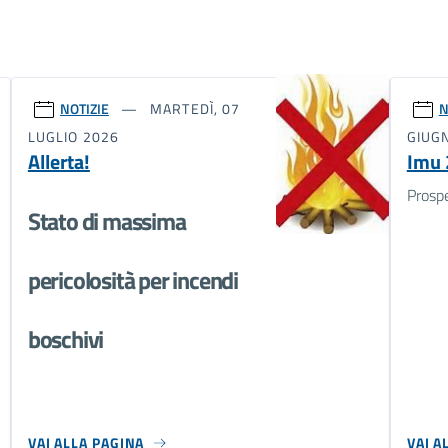
NOTIZIE
MARTEDÌ, 07
N
LUGLIO 2026
GIUG
Allerta!
Imu 
Prosp
Stato di massima
pericolosità per incendi
boschivi
VAI ALLA PAGINA
VAI A