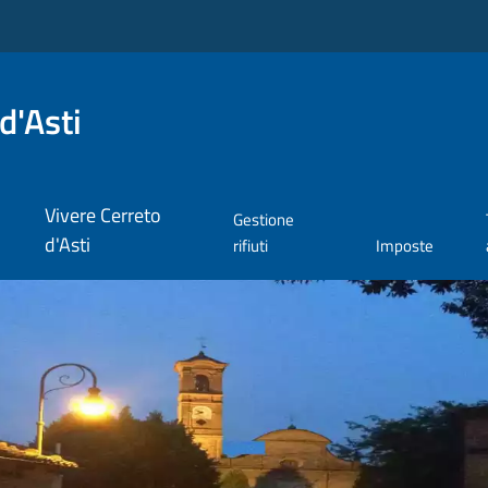
d'Asti
Vivere Cerreto
Gestione
d'Asti
rifiuti
Imposte