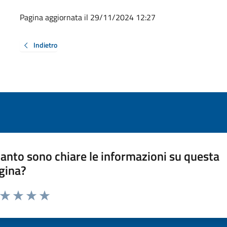
Pagina aggiornata il 29/11/2024 12:27
Indietro
anto sono chiare le informazioni su questa
gina?
a da 1 a 5 stelle la pagina
ta 1 stelle su 5
Valuta 2 stelle su 5
Valuta 3 stelle su 5
Valuta 4 stelle su 5
Valuta 5 stelle su 5