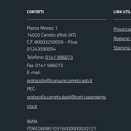
CONTATTI
LINK UTIL
Piazza Mosso, 1
Provincia
14020 Cerreto d'Asti (AT)
Regione
C.F. 80003250059 - P.Iva:
Stemma 
01243590054
Telefono:
0141 996073
Fax: 0141 996073
E-mail:
PEC:
IBAN:
IT06C0608510316000000020121