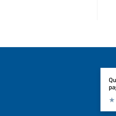
Qu
pa
Valut
Valu