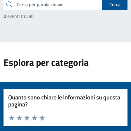
cerca
Cerca
0
eventi trovati
Esplora per categoria
Quanto sono chiare le informazioni su questa
pagina?
Valuta da 1 a 5 stelle la pagina
Valuta 1 stelle su 5
Valuta 2 stelle su 5
Valuta 3 stelle su 5
Valuta 4 stelle su 5
Valuta 5 stelle su 5